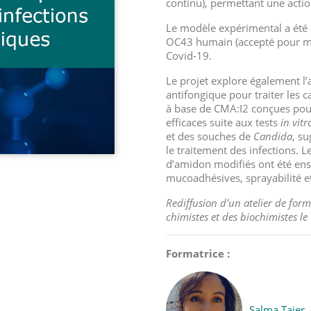
continu), permettant une actio
Le modèle expérimental a été l
OC43 humain (accepté pour mi
Covid-19.
Le projet explore également l
antifongique pour traiter les 
à base de CMA:I2 conçues pour
efficaces suite aux tests
in vitr
et des souches de
Candida
, su
le traitement des infections. 
d’amidon modifiés ont été ens
mucoadhésives, sprayabilité et 
Rediffusion d'un atelier de fo
chimistes et des biochimistes le
Formatrice :
Salma Tajer,