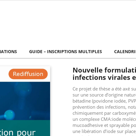
MATIONS
GUIDE – INSCRIPTIONS MULTIPLES
CALENDRI
Nouvelle formulati
infections virales 
Ce projet de thèse a été axé 
sur une source d’origine natur
bétadine (povidone iodée, PVP
prévention des infections, no
chimiquement par carboxyméthy
un complexe CMA:iode molécul
mucoadhesive et sprayable pou
une libération d’iode sur place,