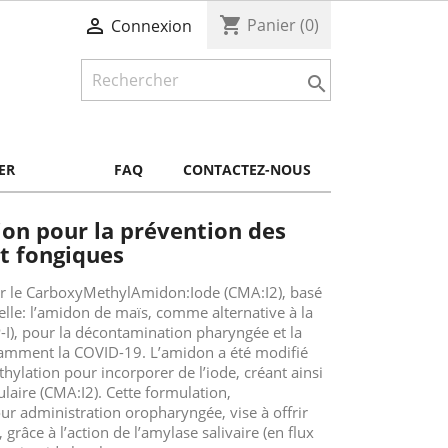
shopping_cart

Panier
(0)
Connexion

ER
FAQ
CONTACTEZ-NOUS
on pour la prévention des
et fongiques
sur le CarboxyMethylAmidon:Iode (CMA:I2), basé
elle: l’amidon de maïs, comme alternative à la
-I), pour la décontamination pharyngée et la
tamment la COVID-19. L’amidon a été modifié
lation pour incorporer de l’iode, créant ainsi
aire (CMA:I2). Cette formulation,
r administration oropharyngée, vise à offrir
 grâce à l’action de l’amylase salivaire (en flux