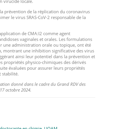
n virucide locale.
a prévention de la réplication du coronavirus
mer le virus SRAS-CoV-2 responsable de la
’application de CMA:I2 comme agent
candidoses vaginales et orales. Les formulations
 une administration orale ou topique, ont été
o
, montrant une inhibition significative des virus
ggérant ainsi leur potentiel dans la prévention et
Les propriétés physico-chimiques des dérivés
uite évaluées pour assurer leurs propriétés
stabilité.
rmation donné dans le cadre du Grand RDV des
 17 octobre 2024.
 doctorante en chimie, UQAM