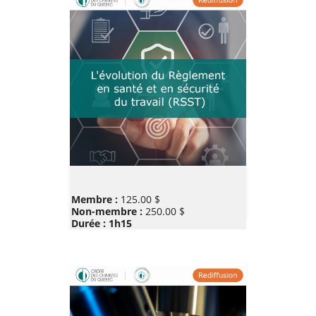
Prix
Membre :
125.00 $
Non-membre :
250.00 $
Durée : 1h15