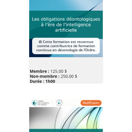
Prix
Membre :
125.00 $
Non-membre :
250.00 $
Durée : 1h00