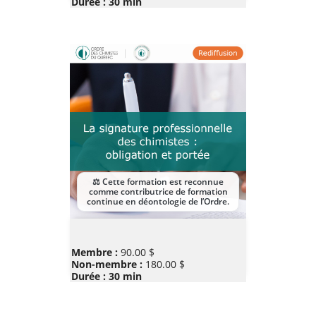
Durée : 30 min
Prix
Membre :
90.00 $
Non-membre :
180.00 $
Durée : 30 min