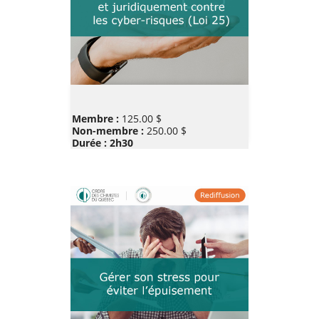
Prix
Membre :
125.00 $
Non-membre :
250.00 $
Durée : 2h30