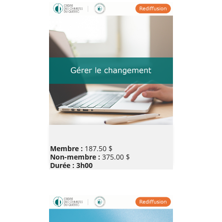
Prix
Membre :
187.50 $
Non-membre :
375.00 $
Durée : 3h00