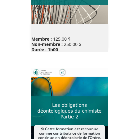
Prix
Membre :
125.00 $
Non-membre :
250.00 $
Durée : 1h00