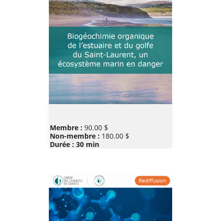
Prix
Membre :
90.00 $
Non-membre :
180.00 $
Durée : 30 min