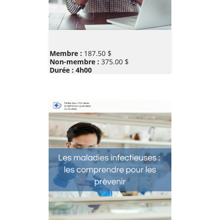
Prix
Membre :
187.50 $
Non-membre :
375.00 $
Durée : 4h00