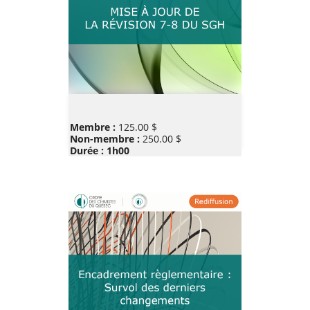
Prix
Membre :
125.00 $
Non-membre :
250.00 $
Durée : 1h00