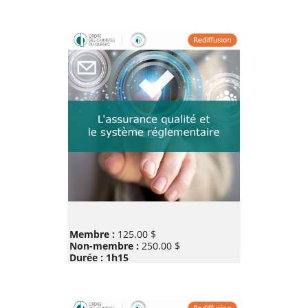
Prix
Membre :
125.00 $
Non-membre :
250.00 $
Durée : 1h15