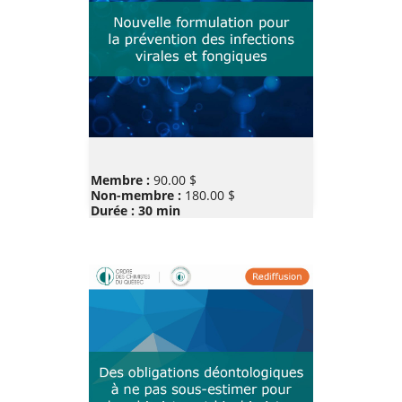
Prix
Membre :
90.00 $
Non-membre :
180.00 $
Durée : 30 min