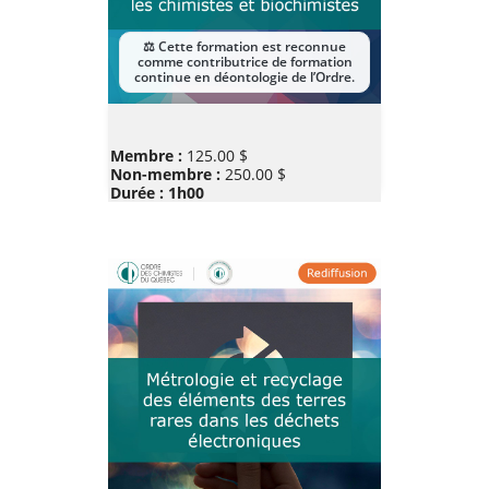
Prix
Membre :
125.00 $
Non-membre :
250.00 $
Durée : 1h00