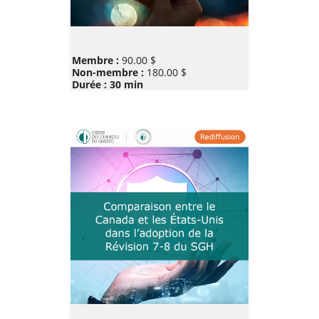
Prix
Membre :
90.00 $
Non-membre :
180.00 $
Durée : 30 min