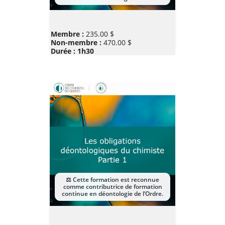
Prix
Membre :
235.00 $
Non-membre :
470.00 $
Durée : 1h30