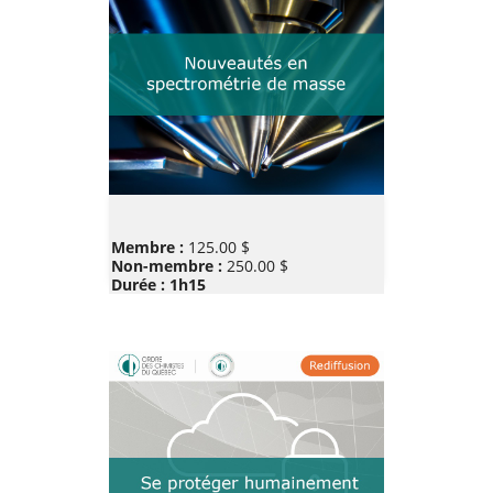
Prix
Membre :
125.00 $
Non-membre :
250.00 $
Durée : 1h15